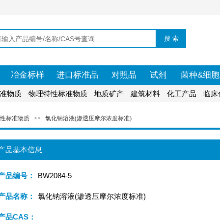
冶金标样
进口标准品
对照品
试剂
菌种&细胞
准物质
物理特性标准物质
地质矿产
建筑材料
化工产品
临床
性标准物质
>>
氯化钠溶液(渗透压摩尔浓度标准)
产品基本信息
产品编号：
BW2084-5
产品名称：
氯化钠溶液(渗透压摩尔浓度标准)
产品CAS：