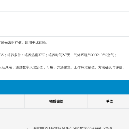
件下避光密封存储。应用干冰运输。
%FBS；培养条件：培养温度37℃；培养时间2-7天；气体环境5%CO2+95%空气；
灭活悬液，通过数字PCR定值，可用于方法建立、工作标准赋值、方法确认与评价、
物质偏差
单位
·
毛霉属DNA标准品 (4.0±1.5)×10^6copies/mL 5管/盒