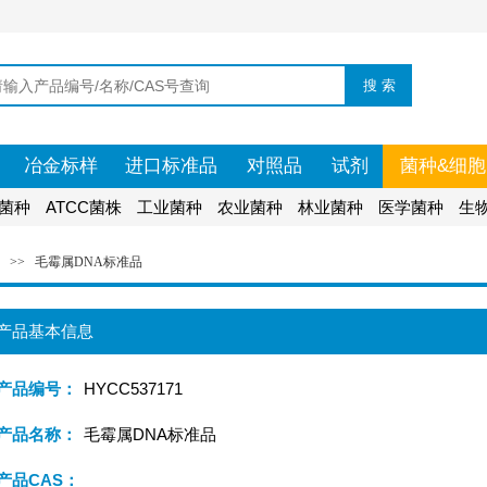
冶金标样
进口标准品
对照品
试剂
菌种&细胞
菌种
ATCC菌株
工业菌种
农业菌种
林业菌种
医学菌种
生
>>
毛霉属DNA标准品
产品基本信息
产品编号：
HYCC537171
产品名称：
毛霉属DNA标准品
产品CAS：