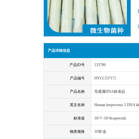
产品详细信息
产品ID号
135799
产品编号
HYCC537171
产品名称
毛霉属DNA标准品
英文名称
Human herpesvirus 5 DNA lab 
标准值
10^7~10^8copies/mL
物质规格
10管/盒