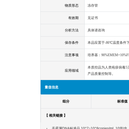
物质形态
冻存管
有效期
见证书
分析方法
具体请咨询
保存条件
本品应置于-80℃温度条
注意事项
培养基：90%EMEM+10
本质控品为人类疱疹病毒5
应用领域
产品质量控制等。
量值信息
组分
标准值
【 相关链接 】
·
毛霉属DNA标准品 10^7~10^8copies/mL 10管/盒